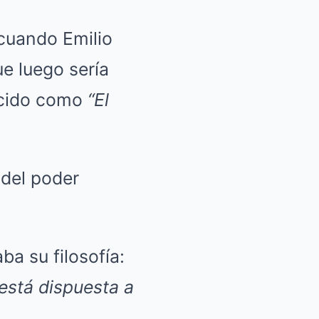
 cuando Emilio
ue luego sería
ocido como
“El
 del poder
ba su filosofía:
está dispuesta a