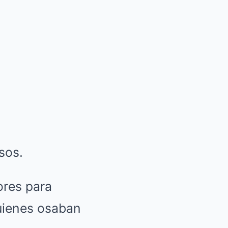
sos.
ores para
uienes osaban