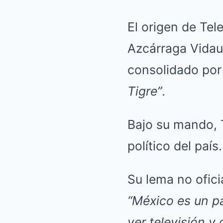
El origen de Tel
Azcárraga Vidau
consolidado por
Tigre”
.
Bajo su mando, T
político del país.
Su lema no oficia
“México es un pa
ver televisión y