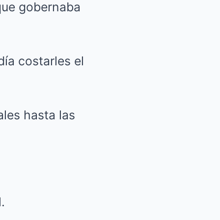
 que gobernaba
ía costarles el
les hasta las
.