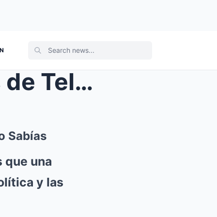
ON
25 Secretos Espeluznantes de Televisa | Todo lo qu...
o Sabías
s que una
lítica y las