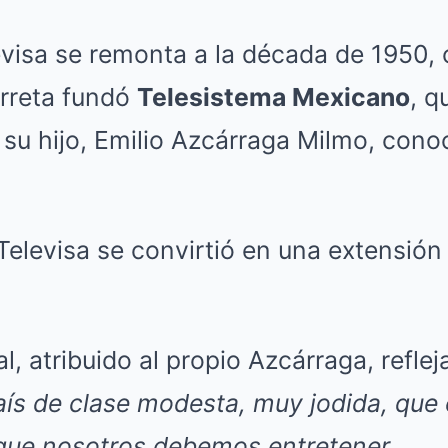
evisa se remonta a la década de 1950,
rreta fundó
Telesistema Mexicano
, q
 su hijo, Emilio Azcárraga Milmo, con
elevisa se convirtió en una extensión
l, atribuido al propio Azcárraga, refleja
ís de clase modesta, muy jodida, que 
 que nosotros debemos entretener.