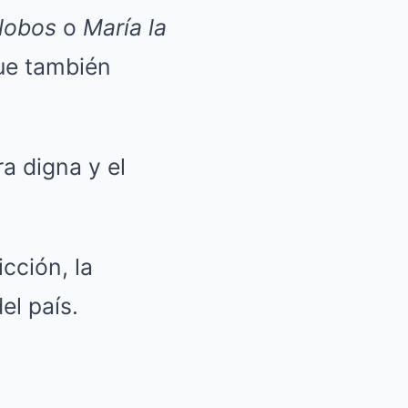
lobos
o
María la
ue también
a digna y el
cción, la
el país.