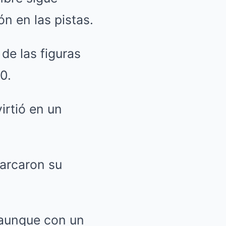
n en las pistas.
de las figuras
0.
irtió en un
rcaron su
 aunque con un