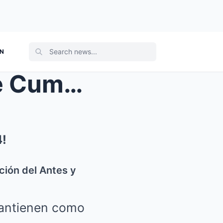
ON
¡30 Estrellas Increíbles Que Cumplen 80 Años en 20...
4!
ción del Antes y
mantienen como