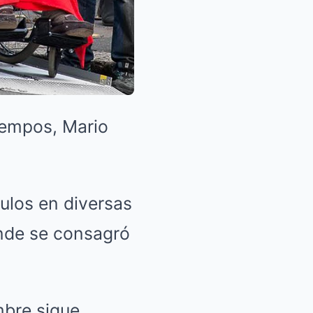
iempos, Mario
tulos en diversas
onde se consagró
mbre sigue