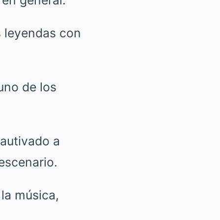
 en general.
 leyendas con
uno de los
autivado a
escenario.
 la música,