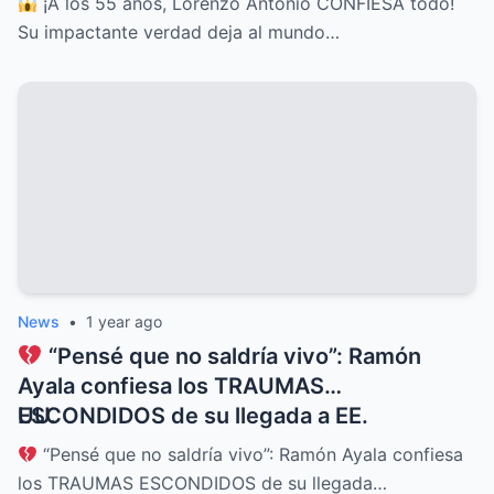
¡A los 55 años, Lorenzo Antonio CONFIESA todo!
Su impactante verdad deja al mundo…
News
•
1 year ago
“Pensé que no saldría vivo”: Ramón
Ayala confiesa los TRAUMAS
ESCONDIDOS de su llegada a EE.
UU.
“Pensé que no saldría vivo”: Ramón Ayala confiesa
los TRAUMAS ESCONDIDOS de su llegada…