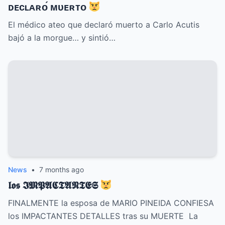
ᴅᴇᴄʟᴀʀᴏ́ ᴍᴜᴇʀᴛᴏ
El médico ateo que declaró muerto a Carlo Acutis
bajó a la morgue… y sintió…
News
•
7 months ago
𝖑𝖔𝖘 𝕴𝕸𝕻𝕬𝕮𝕿𝕬𝕹𝕿𝕰𝕾
FINALMENTE la esposa de MARIO PINEIDA CONFIESA
los IMPACTANTES DETALLES tras su MUERTE La