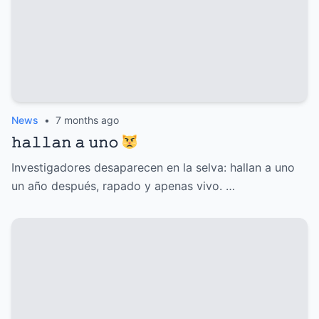
News
•
7 months ago
𝚑𝚊𝚕𝚕𝚊𝚗 𝚊 𝚞𝚗𝚘
Investigadores desaparecen en la selva: hallan a uno
un año después, rapado y apenas vivo. …