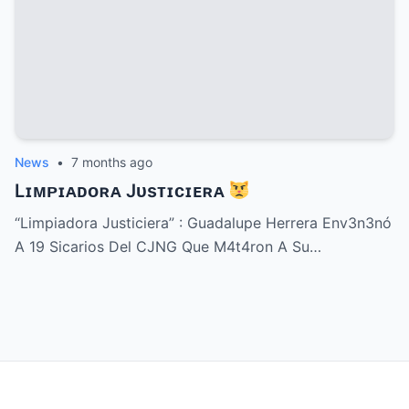
News
•
7 months ago
Lɪᴍᴘɪᴀᴅᴏʀᴀ Jᴜsᴛɪᴄɪᴇʀᴀ
“Limpiadora Justiciera” : Guadalupe Herrera Env3n3nó
A 19 Sicarios Del CJNG Que M4t4ron A Su…