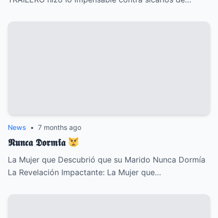
News
•
7 months ago
𝕹𝖚𝖓𝖈𝖆 𝕯𝖔𝖗𝖒𝖎́𝖆
La Mujer que Descubrió que su Marido Nunca Dormía
La Revelación Impactante: La Mujer que…