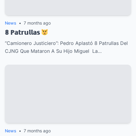
News
•
7 months ago
𝟠 ℙ𝕒𝕥𝕣𝕦𝕝𝕝𝕒𝕤
“Camionero Justiciero”: Pedro Aplastó 8 Patrullas Del
CJNG Que Mataron A Su Hijo Miguel La…
News
•
7 months ago