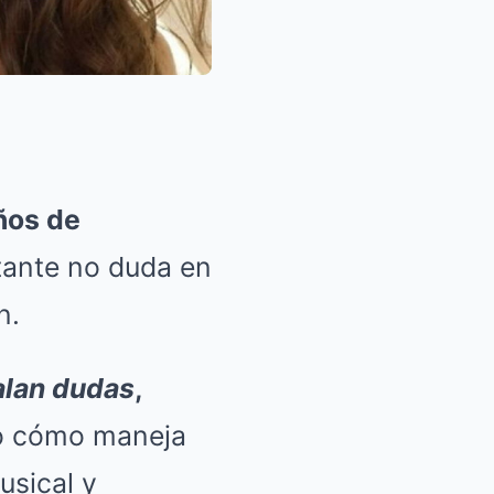
ños de
tante no duda en
n.
alan dudas
,
ó cómo maneja
usical y