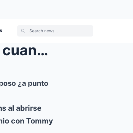
ON
Thalía confiesa lo que hace cuando no soporta a su...
sposo ¿a punto
s al abrirse
onio con Tommy