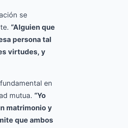
ación se
nte.
“Alguien que
 esa persona tal
s virtudes, y
 fundamental en
idad mutua.
“Yo
un matrimonio y
rmite que ambos