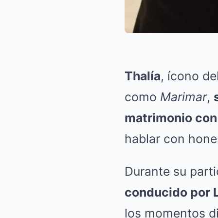
Thalía
, ícono de
como
Marimar
,
matrimonio con
hablar con hones
Durante su part
conducido por 
los momentos dif