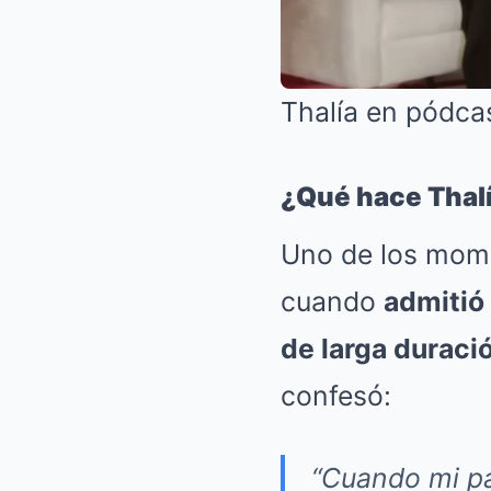
Thalía en pódca
¿Qué hace Thalí
Uno de los mome
cuando
admitió
de larga duraci
confesó:
“Cuando mi pa