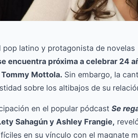
l pop latino y protagonista de novelas
se encuentra próxima a celebrar 24 a
 Tommy Mottola.
Sin embargo, la can
tidad sobre los altibajos de su relació
icipación en el popular pódcast
Se reg
Lety Sahagún y Ashley Frangie,
revel
íciles en su vínculo con el magnate m