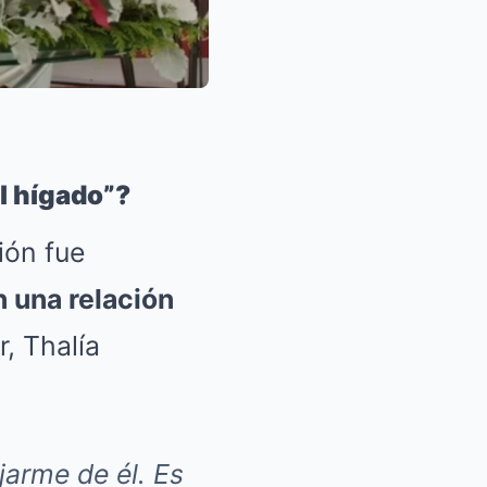
l hígado”?
ión fue
 una relación
, Thalía
jarme de él. Es