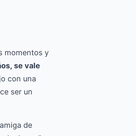
tos momentos y
os, se vale
jo con una
ece ser un
 amiga de