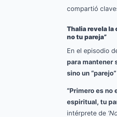
compartió clave
Thalia revela la
no tu pareja”
En el episodio d
para mantener 
sino un “parejo”
“Primero es no e
espiritual, tu p
intérprete de
‘N