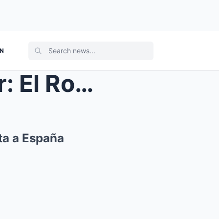
ON
e Conqui...
ta a España