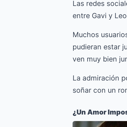
Las redes social
entre Gavi y Leo
Muchos usuarios
pudieran estar j
ven muy bien jun
La admiración po
soñar con un ro
¿Un Amor Impos