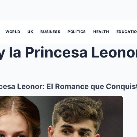
WORLD
UK
BUSINESS
POLITICS
HEALTH
EDUCATI
 Princesa Leonor: El Romance qu
ncesa Leonor: El Romance que Conquis