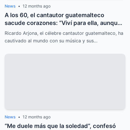
News
•
12 months ago
A los 60, el cantautor guatemalteco
sacude corazones: “Viví para ella, aunque
el mundo nunca lo supo”, y el misterio
Ricardo Arjona, el célebre cantautor guatemalteco, ha
sorprende.
cautivado al mundo con su música y sus…
News
•
12 months ago
“Me duele más que la soledad”, confesó