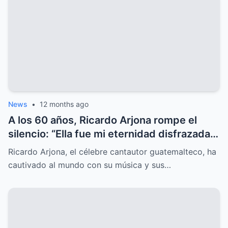
News
•
12 months ago
A los 60 años, Ricardo Arjona rompe el
silencio: “Ella fue mi eternidad disfrazada
de un adiós”, una revelación que nadie
Ricardo Arjona, el célebre cantautor guatemalteco, ha
esperaba.
cautivado al mundo con su música y sus…