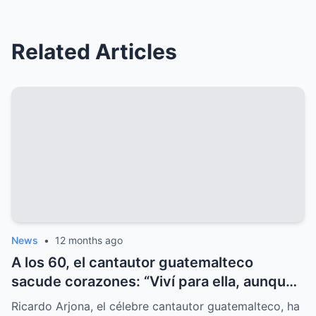
Related Articles
News
•
12 months ago
A los 60, el cantautor guatemalteco
sacude corazones: “Viví para ella, aunque
el mundo nunca lo supo”, y el misterio
Ricardo Arjona, el célebre cantautor guatemalteco, ha