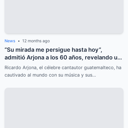
News
•
12 months ago
“Su mirada me persigue hasta hoy”,
admitió Arjona a los 60 años, revelando un
amor oculto que lo marcó para siempre.
Ricardo Arjona, el célebre cantautor guatemalteco, ha
cautivado al mundo con su música y sus…