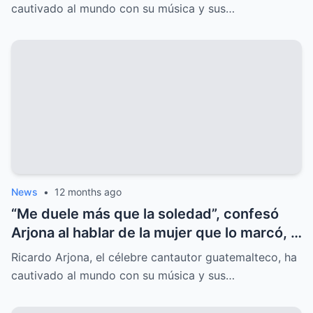
sorprende.
cautivado al mundo con su música y sus…
News
•
12 months ago
“Me duele más que la soledad”, confesó
Arjona al hablar de la mujer que lo marcó, y
el secreto oculto salió a la luz.
Ricardo Arjona, el célebre cantautor guatemalteco, ha
cautivado al mundo con su música y sus…