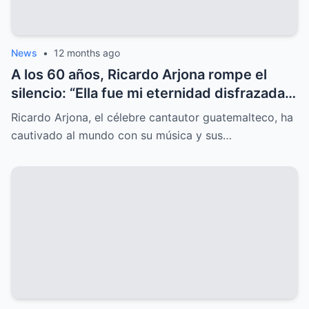
News
•
12 months ago
A los 60 años, Ricardo Arjona rompe el
silencio: “Ella fue mi eternidad disfrazada
de un adiós”, una revelación que nadie
Ricardo Arjona, el célebre cantautor guatemalteco, ha
esperaba.
cautivado al mundo con su música y sus…