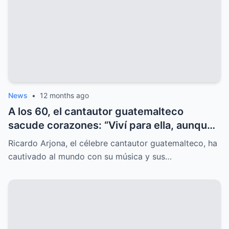
News
•
12 months ago
A los 60, el cantautor guatemalteco
sacude corazones: “Viví para ella, aunque
el mundo nunca lo supo”, y el misterio
Ricardo Arjona, el célebre cantautor guatemalteco, ha
sorprende.
cautivado al mundo con su música y sus…