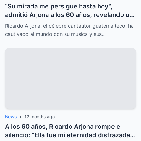
“Su mirada me persigue hasta hoy”,
admitió Arjona a los 60 años, revelando un
amor oculto que lo marcó para siempre.
Ricardo Arjona, el célebre cantautor guatemalteco, ha
cautivado al mundo con su música y sus…
News
•
12 months ago
A los 60 años, Ricardo Arjona rompe el
silencio: “Ella fue mi eternidad disfrazada