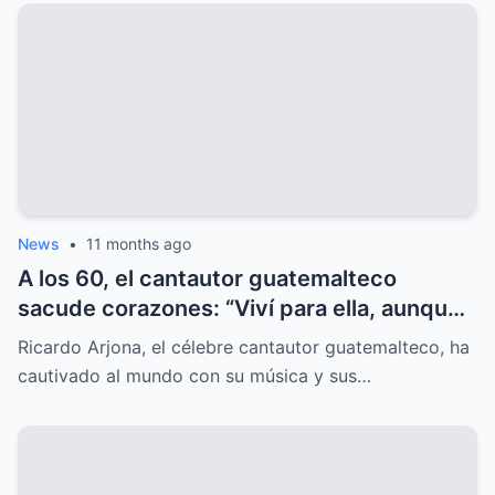
News
•
11 months ago
A los 60, el cantautor guatemalteco
sacude corazones: “Viví para ella, aunque
el mundo nunca lo supo”, y el misterio
Ricardo Arjona, el célebre cantautor guatemalteco, ha
sorprende.
cautivado al mundo con su música y sus…