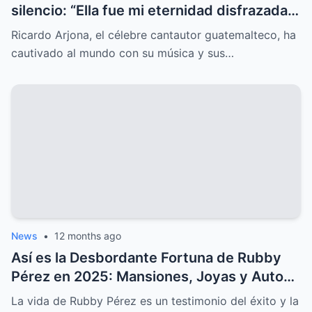
silencio: “Ella fue mi eternidad disfrazada
de un adiós”, una revelación que nadie
Ricardo Arjona, el célebre cantautor guatemalteco, ha
esperaba.
cautivado al mundo con su música y sus…
News
•
12 months ago
Así es la Desbordante Fortuna de Rubby
Pérez en 2025: Mansiones, Joyas y Autos
que Parecen de Fantasía
La vida de Rubby Pérez es un testimonio del éxito y la