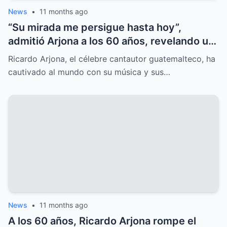
News
•
11 months ago
“Su mirada me persigue hasta hoy”,
admitió Arjona a los 60 años, revelando un
amor oculto que lo marcó para siempre.
Ricardo Arjona, el célebre cantautor guatemalteco, ha
cautivado al mundo con su música y sus…
News
•
11 months ago
A los 60 años, Ricardo Arjona rompe el