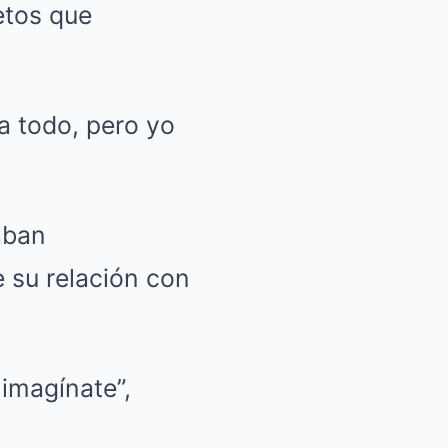
etos que
a todo, pero yo
aban
 su relación con
imagínate”,