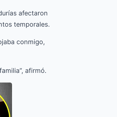
durías afectaron
ntos temporales.
nojaba conmigo,
amilia”, afirmó.