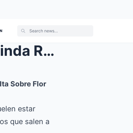
ON
rdad Ocu...
ta Sobre Flor
uelen estar
os que salen a