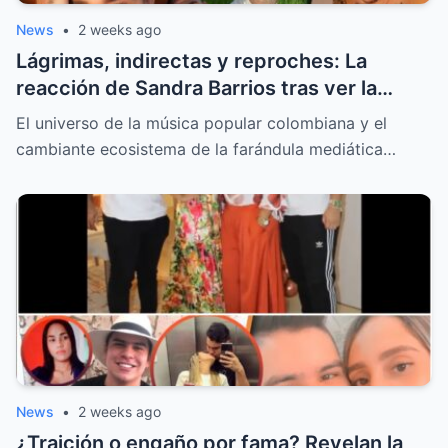
News
•
2 weeks ago
Lágrimas, indirectas y reproches: La
reacción de Sandra Barrios tras ver la
nueva portada sobre el tatuaje de Jessi
El universo de la música popular colombiana y el
Uribe
cambiante ecosistema de la farándula mediática…
News
•
2 weeks ago
¿Traición o engaño por fama? Revelan la