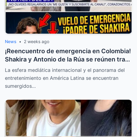
News
•
2 weeks ago
¡Reencuentro de emergencia en Colombia!
Shakira y Antonio de la Rúa se reúnen tras
la delicada salud de William Mebarak
La esfera mediática internacional y el panorama del
entretenimiento en América Latina se encuentran
sumergidos…