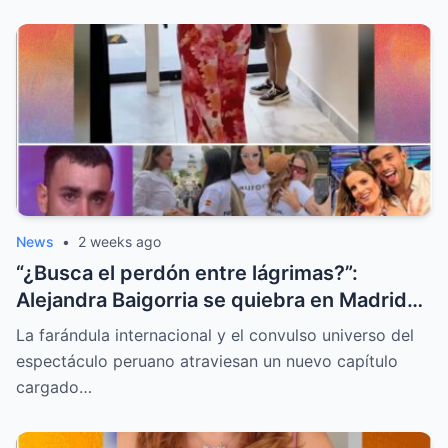
News
•
2 weeks ago
“¿Busca el perdón entre lágrimas?”:
Alejandra Baigorria se quiebra en Madrid
tras el sorpresivo reencuentro con Said
La farándula internacional y el convulso universo del
Palao
espectáculo peruano atraviesan un nuevo capítulo
cargado…