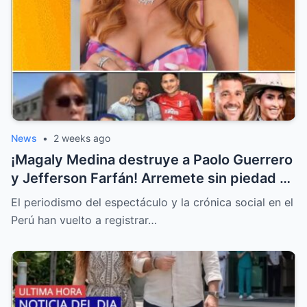
News
•
2 weeks ago
¡Magaly Medina destruye a Paolo Guerrero
y Jefferson Farfán! Arremete sin piedad y
llama “descerebrados” a Peluchín y a La
El periodismo del espectáculo y la crónica social en el
Granja VIP
Perú han vuelto a registrar…