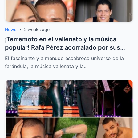
News
•
2 weeks ago
¡Terremoto en el vallenato y la música
popular! Rafa Pérez acorralado por sus
hijos y la llamada secreta sobre la boda de
El fascinante y a menudo escabroso universo de la
Jessi Uribe
farándula, la música vallenata y la…