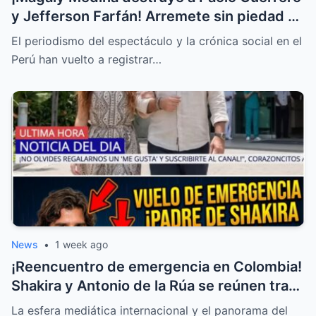
y Jefferson Farfán! Arremete sin piedad y
llama “descerebrados” a Peluchín y a La
El periodismo del espectáculo y la crónica social en el
Granja VIP
Perú han vuelto a registrar…
News
•
1 week ago
¡Reencuentro de emergencia en Colombia!
Shakira y Antonio de la Rúa se reúnen tras
la delicada salud de William Mebarak
La esfera mediática internacional y el panorama del