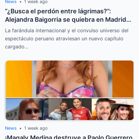
News
•
1 week ago
“¿Busca el perdón entre lágrimas?”:
Alejandra Baigorria se quiebra en Madrid
tras el sorpresivo reencuentro con Said
La farándula internacional y el convulso universo del
Palao
espectáculo peruano atraviesan un nuevo capítulo
cargado…
News
•
1 week ago
¡Magaly Medina destruye a Paolo Guerrero