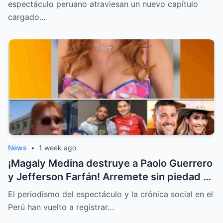
Palao
espectáculo peruano atraviesan un nuevo capítulo
cargado…
News
•
1 week ago
¡Magaly Medina destruye a Paolo Guerrero
y Jefferson Farfán! Arremete sin piedad y
llama “descerebrados” a Peluchín y a La
El periodismo del espectáculo y la crónica social en el
Granja VIP
Perú han vuelto a registrar…