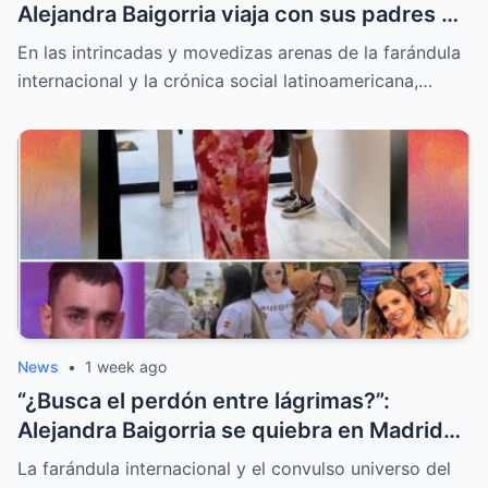
Alejandra Baigorria viaja con sus padres y
le da la espalda a Said Palao
En las intrincadas y movedizas arenas de la farándula
internacional y la crónica social latinoamericana,…
News
•
1 week ago
“¿Busca el perdón entre lágrimas?”:
Alejandra Baigorria se quiebra en Madrid
tras el sorpresivo reencuentro con Said
La farándula internacional y el convulso universo del