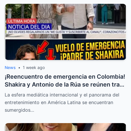
News
•
1 week ago
¡Reencuentro de emergencia en Colombia!
Shakira y Antonio de la Rúa se reúnen tras
la delicada salud de William Mebarak
La esfera mediática internacional y el panorama del
entretenimiento en América Latina se encuentran
sumergidos…