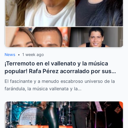
News
•
1 week ago
¡Terremoto en el vallenato y la música
popular! Rafa Pérez acorralado por sus
hijos y la llamada secreta sobre la boda de
El fascinante y a menudo escabroso universo de la
Jessi Uribe
farándula, la música vallenata y la…