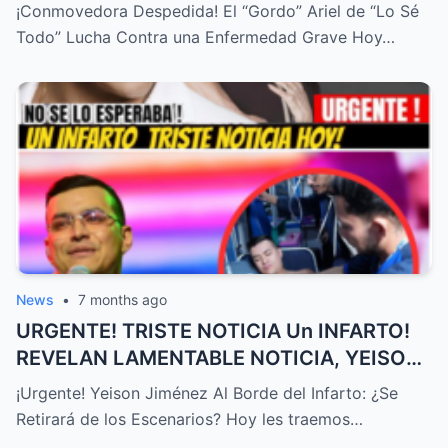
FAMILIA HOY! DURA ENFERMEDAD! – HTT
¡Conmovedora Despedida! El “Gordo” Ariel de “Lo Sé
Todo” Lucha Contra una Enfermedad Grave Hoy…
News
•
7 months ago
URGENTE! TRISTE NOTICIA Un INFARTO!
REVELAN LAMENTABLE NOTICIA, YEISON
JIMÉNEZ HOY, ÚLTIMA HORA! – HTT
¡Urgente! Yeison Jiménez Al Borde del Infarto: ¿Se
Retirará de los Escenarios? Hoy les traemos…