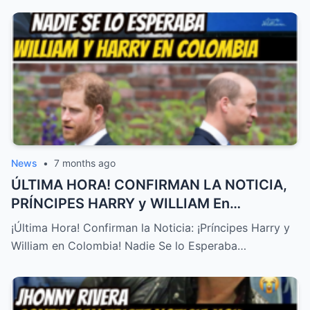
News
•
7 months ago
ÚLTIMA HORA! CONFIRMAN LA NOTICIA,
PRÍNCIPES HARRY y WILLIAM En
COLOMBIA! NADIE SE LO ESPERABA – HTT
¡Última Hora! Confirman la Noticia: ¡Príncipes Harry y
William en Colombia! Nadie Se lo Esperaba…