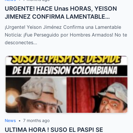
URGENTE! HACE Unas HORAS, YEISON
JIMENEZ CONFIRMA LAMENTABLE
NOTICIA, NO LO ESPERABA,TRISTE
¡Urgente! Yeison Jiménez Confirma una Lamentable
NOTICIA! – HTT
Noticia: ¡Fue Perseguido por Hombres Armados! No te
desconectes…
News
•
7 months ago
ULTIMA HORA ! SUSO EL PASPI SE