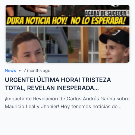
News
•
7 months ago
URGENTE! ÚLTIMA HORA! TRISTEZA
TOTAL, REVELAN INESPERADA
DECLARACIÓN Sobre MAURICIO LEAL,
¡Impactante Revelación de Carlos Andrés García sobre
JHONIER… – HTT
Mauricio Leal y Jhonier! Hoy tenemos noticias de…