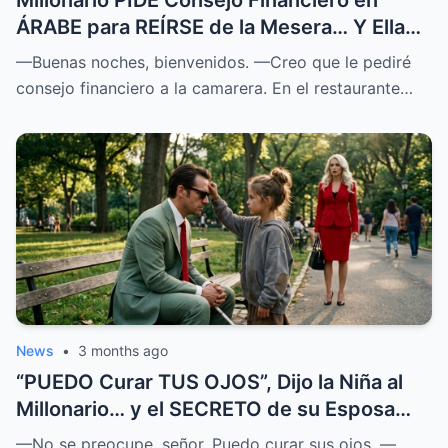
ÁRABE para REÍRSE de la Mesera… Y Ella
SOPRENDIÓ a Todos
—Buenas noches, bienvenidos. —Creo que le pediré
consejo financiero a la camarera. En el restaurante…
News
•
3 months ago
“PUEDO Curar TUS OJOS”, Dijo la Niña al
Millonario… y el SECRETO de su Esposa
SALIÓ a la LUZ
—No se preocupe, señor. Puedo curar sus ojos. —