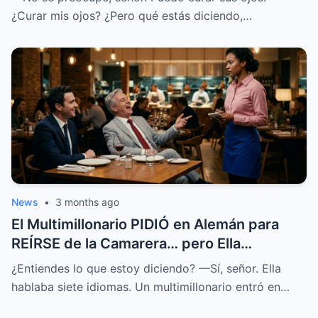
¿Curar mis ojos? ¿Pero qué estás diciendo,…
News
•
3 months ago
El Multimillonario PIDIÓ en Alemán para
REÍRSE de la Camarera… pero Ella
HABLABA 7 Idiomas.
¿Entiendes lo que estoy diciendo? —Sí, señor. Ella
hablaba siete idiomas. Un multimillonario entró en…