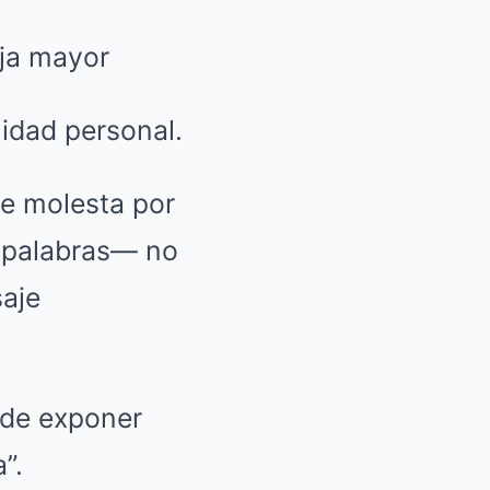
nidad personal.
te molesta por
s palabras— no
saje
 de exponer
”.