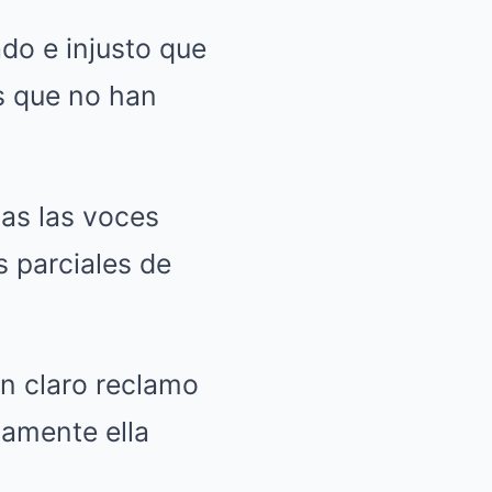
do e injusto que
s que no han
das las voces
s parciales de
un claro reclamo
lamente ella