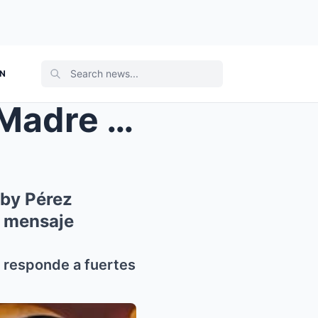
ON
¡GUERRA entre hermanas! Madre de hija menor de Rub...
by Pérez
e mensaje
 responde a fuertes