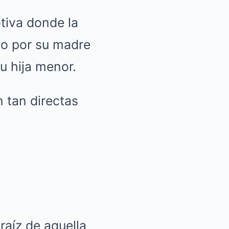
iva donde la
do por su madre
u hija menor.
 tan directas
raíz de aquella