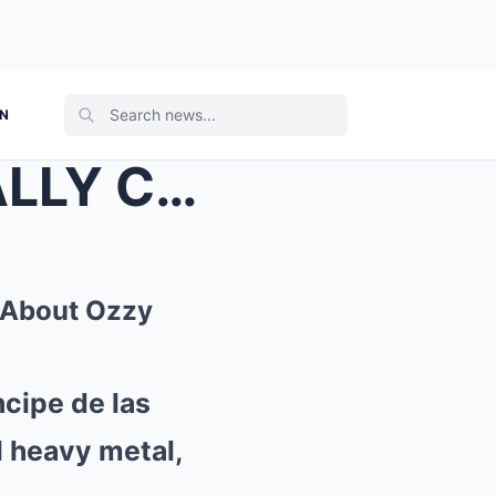
ON
At 83, Paul McCartney FINALLY Confirms The Rumors ...
 About Ozzy
cipe de las
l heavy metal,