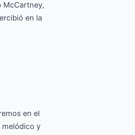
ió McCartney,
rcibió en la
remos en el
 melódico y