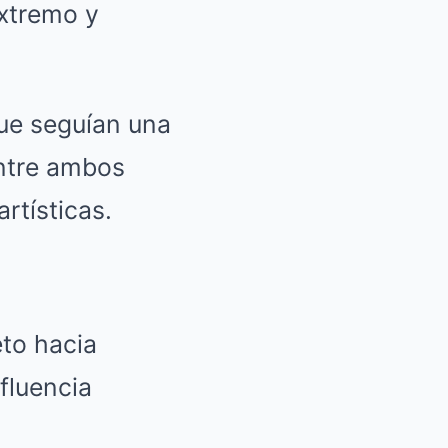
extremo y
ue seguían una
entre ambos
rtísticas.
eto hacia
fluencia