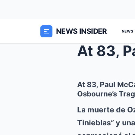
NEWS INSIDER
NEWS
At 83, Paul Mc
Osbourne’s Trag
La muerte de Oz
Tinieblas” y un