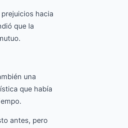
rejuicios hacia
ndió que la
mutuo.
también una
ística que había
tiempo.
sto antes, pero