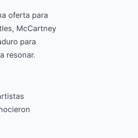
a oferta para
tles, McCartney
aduro para
a resonar.
rtistas
nocieron