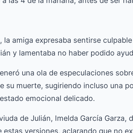
a las 4 de la mañana, antes de ser hal
, la amiga expresaba sentirse culpable
lián y lamentaba no haber podido ayud
generó una ola de especulaciones sobre
e su muerte, sugiriendo incluso una p
 estado emocional delicado.
viuda de Julián, Imelda García Garza, 
 estas versiones, aclarando que no exi