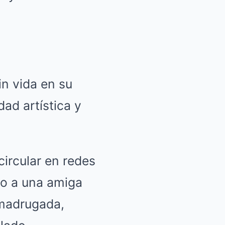
in vida en su
dad artística y
ircular en redes
do a una amiga
 madrugada,