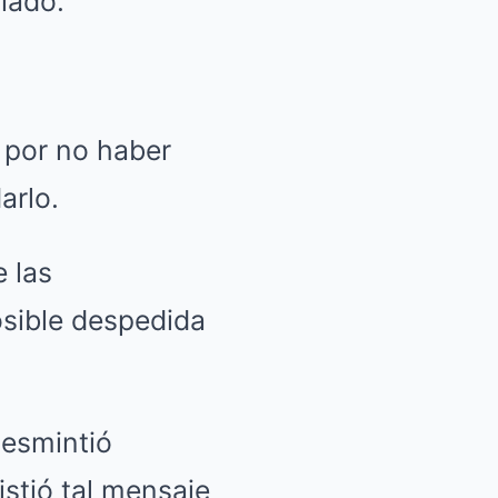
lado.
 por no haber
arlo.
 las
osible despedida
desmintió
stió tal mensaje