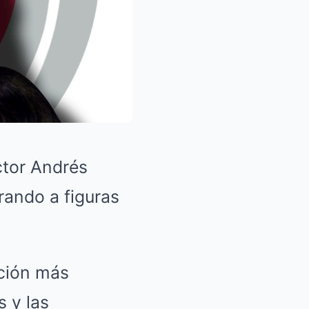
ctor Andrés
rando a figuras
ación más
s y las