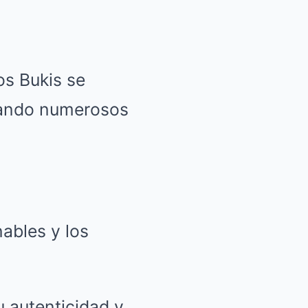
os Bukis se
nando numerosos
nables y los
u autenticidad y