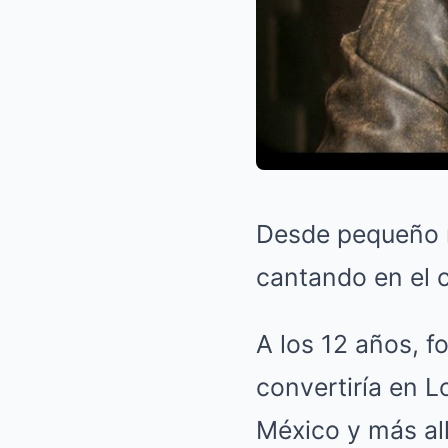
Desde pequeño m
cantando en el co
A los 12 años, f
convertiría en L
México y más all