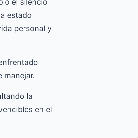
ó el silencio
ha estado
ida personal y
 enfrentado
e manejar.
ltando la
encibles en el