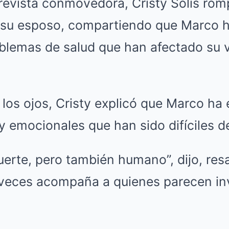
evista conmovedora, Cristy Solís rompi
e su esposo, compartiendo que Marco 
oblemas de salud que han afectado su v
los ojos, Cristy explicó que Marco ha
 y emocionales que han sido difíciles d
erte, pero también humano”, dijo, resa
a veces acompaña a quienes parecen inv