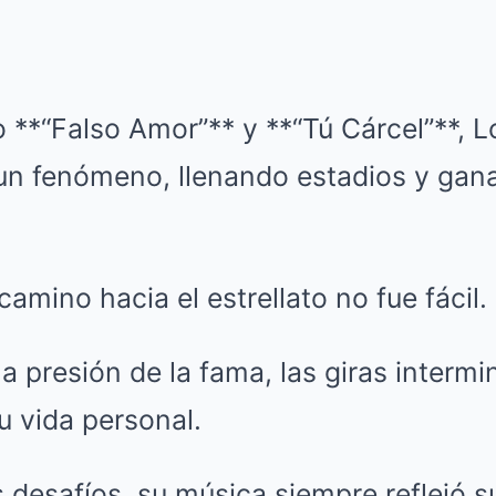
**“Falso Amor”** y **“Tú Cárcel”**, L
 un fenómeno, llenando estadios y ga
amino hacia el estrellato no fue fácil.
a presión de la fama, las giras intermi
u vida personal.
 desafíos, su música siempre reflejó s