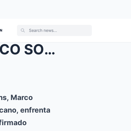
ON
EL TRÁGICO FINAL DE MARCO SOLÍS A LOS 65 AÑOS
ns, Marco
cano, enfrenta
nfirmado