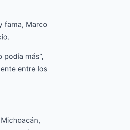
 y fama, Marco
io.
o podía más”,
ente entre los
, Michoacán,