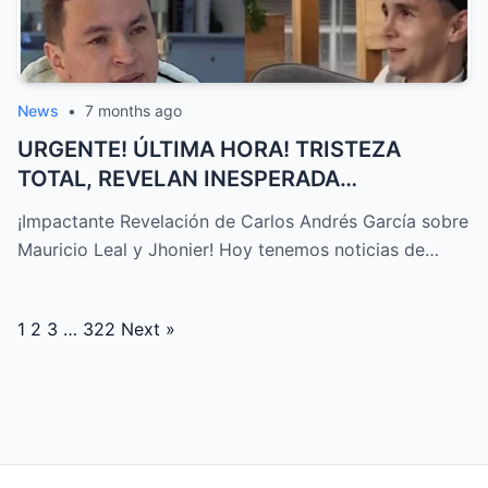
News
•
7 months ago
URGENTE! ÚLTIMA HORA! TRISTEZA
TOTAL, REVELAN INESPERADA
DECLARACIÓN S...
¡Impactante Revelación de Carlos Andrés García sobre
Mauricio Leal y Jhonier! Hoy tenemos noticias de…
Posts
1
2
3
…
322
Next »
navigation