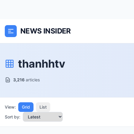
NEWS INSIDER
thanhhtv
3,216
articles
View:
Grid
List
Sort by: