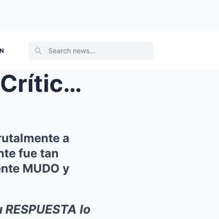
ON
LTA bru...
rutalmente a
nte fue tan
mente MUDO y
Su RESPUESTA lo