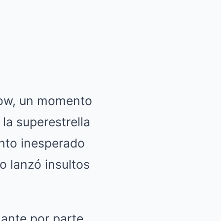
how, un momento
la superestrella
ento inesperado
o lanzó insultos
lante por parte