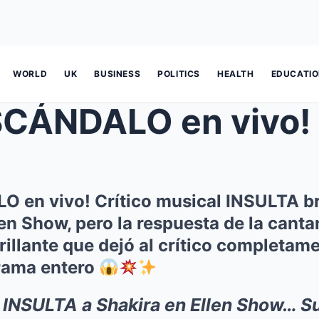
WORLD
UK
BUSINESS
POLITICS
HEALTH
EDUCATI
DALO en vivo! Crítico musical INSU
 en vivo! Crítico musical INSULTA b
len Show, pero la respuesta de la canta
rillante que dejó al crítico completa
grama entero
l INSULTA a Shakira en Ellen Show… 