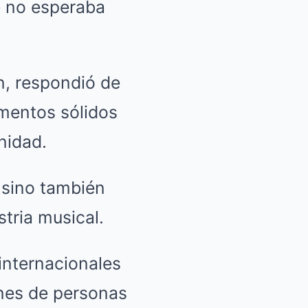
e no esperaba
an, respondió de
mentos sólidos
nidad.
 sino también
tria musical.
 internacionales
ones de personas