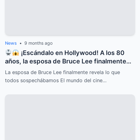
News
•
9 months ago
¡Escándalo en Hollywood! A los 80
años, la esposa de Bruce Lee finalmente
rompe el silencio y revela lo que todos
La esposa de Bruce Lee finalmente revela lo que
sospechábamos: secretos ocultos,
todos sospechábamos El mundo del cine…
verdades incómodas y confesiones que
dejan a más de uno con la boca abierta