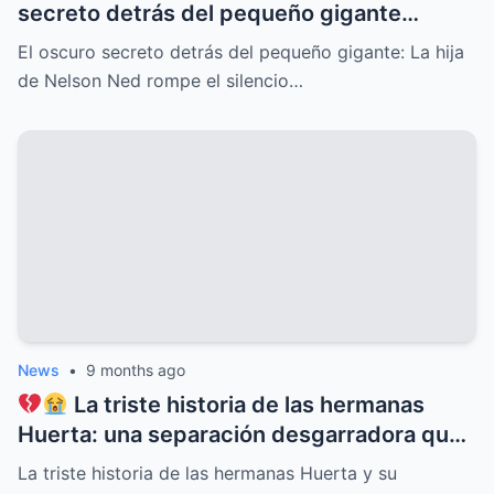
secreto detrás del pequeño gigante
Nelson Ned sale a la luz cuando su hija
El oscuro secreto detrás del pequeño gigante: La hija
rompe el silencio y deja al mundo en shock
de Nelson Ned rompe el silencio…
con confesiones inéditas, traiciones
familiares, misterios ocultos y una verdad
que cambiará para siempre la historia del
ícono de la música latina
News
•
9 months ago
La triste historia de las hermanas
Huerta: una separación desgarradora que
nadie vio venir, conflictos familiares
La triste historia de las hermanas Huerta y su
ocultos, secretos dolorosos y un drama