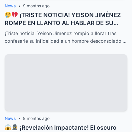
News
•
9 months ago
¡TRISTE NOTICIA! YEISON JIMÉNEZ
ROMPE EN LLANTO AL HABLAR DE SU
DELICADO ESTADO DE SALUD HOY, UNA
¡Triste noticia! Yeison Jiménez rompió a llorar tras
CONFESIÓN QUE HA CONMOVIDO A
confesarle su infidelidad a un hombre desconsolado.…
TODOS Y DESATADO UNA OLA DE
EMOCIONES, PREOCUPACIÓN Y APOYO
INCONDICIONAL ENTRE SUS SEGUIDORES
Y EL PÚBLICO EN GENERAL
News
•
9 months ago
¡Revelación Impactante! El oscuro