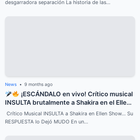
desgarradora separación La historia de las…
que conmueve al mundo entero,
revelaciones que cambiarán para siempre
su destino y el de quienes las rodean
News
•
9 months ago
¡ESCÁNDALO en vivo! Crítico musical
INSULTA brutalmente a Shakira en el Ellen
Show, pero la respuesta de la cantante fue
Crítico Musical INSULTA a Shakira en Ellen Show… Su
tan contundente y brillante que dejó al
RESPUESTA lo Dejó MUDO En un…
crítico completamente MUDO y paralizó el
programa entero