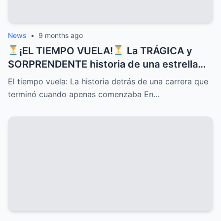
News
•
9 months ago
¡EL TIEMPO VUELA!
La TRÁGICA y
SORPRENDENTE historia de una estrella
que CONQUISTÓ corazones con sus
El tiempo vuela: La historia detrás de una carrera que
canciones pero cuyo DESTINO inesperado
terminó cuando apenas comenzaba En…
terminó su carrera justo cuando apenas
comenzaba, un MISTERIO que sigue
despertando INTRIGA y nostalgia entre
sus seguidores más fieles