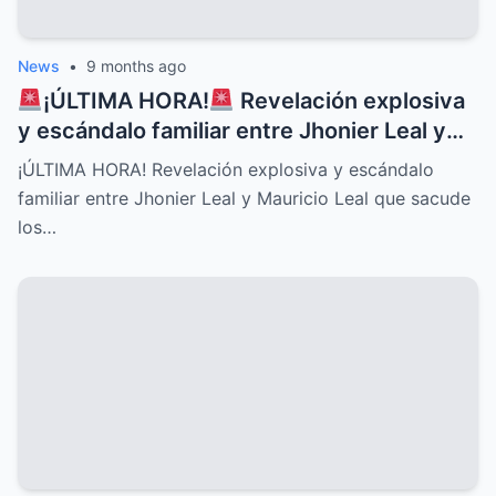
News
•
9 months ago
¡ÚLTIMA HORA!
Revelación explosiva
y escándalo familiar entre Jhonier Leal y
Mauricio Leal que sacude los cimientos de
¡ÚLTIMA HORA! Revelación explosiva y escándalo
su historia personal, secretos ocultos y
familiar entre Jhonier Leal y Mauricio Leal que sacude
conflictos desgarradores que nadie
los…
imaginaba