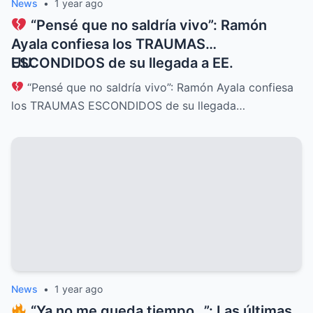
News
•
1 year ago
“Pensé que no saldría vivo”: Ramón
Ayala confiesa los TRAUMAS
ESCONDIDOS de su llegada a EE.
UU.
“Pensé que no saldría vivo”: Ramón Ayala confiesa
los TRAUMAS ESCONDIDOS de su llegada…
News
•
1 year ago
“Ya no me queda tiempo…”: Las últimas