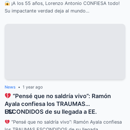
guardado por décadas
¡A los 55 años, Lorenzo Antonio CONFIESA todo!
Su impactante verdad deja al mundo…
News
•
1 year ago
“Pensé que no saldría vivo”: Ramón
Ayala confiesa los TRAUMAS
ESCONDIDOS de su llegada a EE.
UU.
“Pensé que no saldría vivo”: Ramón Ayala confiesa
los TRAUMAS ESCONDIDOS de su llegada…