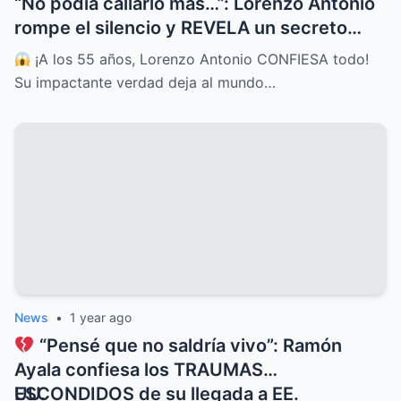
“No podía callarlo más…”: Lorenzo Antonio
rompe el silencio y REVELA un secreto
guardado por décadas
¡A los 55 años, Lorenzo Antonio CONFIESA todo!
Su impactante verdad deja al mundo…
News
•
1 year ago
“Pensé que no saldría vivo”: Ramón
Ayala confiesa los TRAUMAS
ESCONDIDOS de su llegada a EE.
UU.