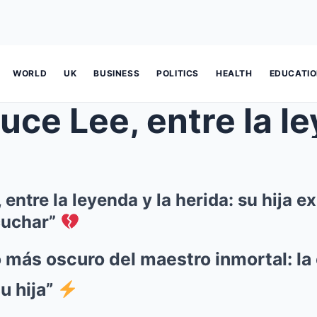
WORLD
UK
BUSINESS
POLITICS
HEALTH
EDUCATI
e Lee, entre la leyenda y la heri
 entre la leyenda y la herida: su hija e
cuchar”
o más oscuro del maestro inmortal: la
u hija”