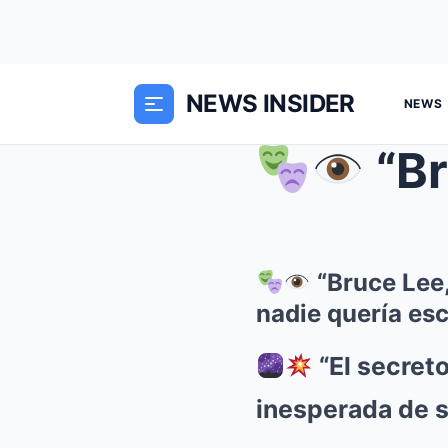
NEWS INSIDER
NEWS
“Bruc
“Bruce Lee,
nadie quería es
“El secret
inesperada de s