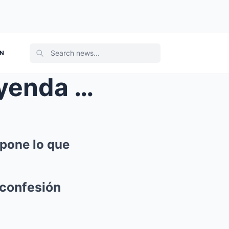
ON
da: su h...
xpone lo que
 confesión