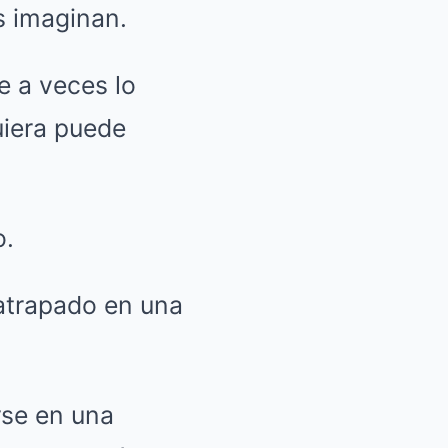
s imaginan.
e a veces lo
uiera puede
o.
 atrapado en una
rse en una