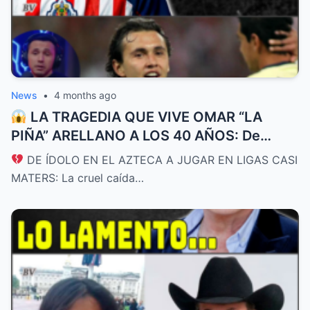
News
•
4 months ago
LA TRAGEDIA QUE VIVE OMAR “LA
PIÑA” ARELLANO A LOS 40 AÑOS: De
promesa de Chivas y futuro de la
DE ÍDOLO EN EL AZTECA A JUGAR EN LIGAS CASI
Selección a rebuscarse la vida en ligas de
MATERS: La cruel caída…
bajo perfil