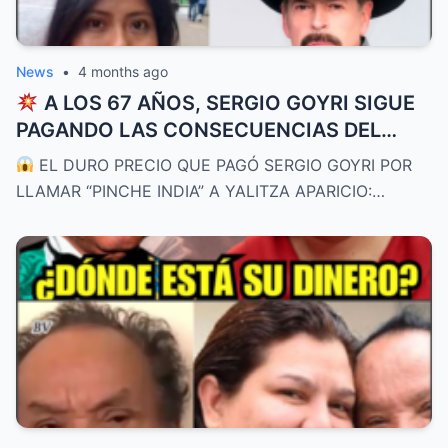
News
•
4 months ago
A LOS 67 AÑOS, SERGIO GOYRI SIGUE
PAGANDO LAS CONSECUENCIAS DEL
ESCÁNDALO CON YALITZA APARICIO:
EL DURO PRECIO QUE PAGÓ SERGIO GOYRI POR
“Perdí el cariño del público”
LLAMAR “PINCHE INDIA” A YALITZA APARICIO:…