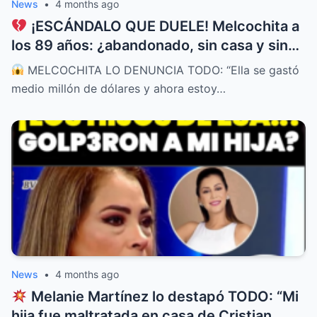
News
•
4 months ago
¡ESCÁNDALO QUE DUELE! Melcochita a
los 89 años: ¿abandonado, sin casa y sin
un sol después de entregar todo a su
MELCOCHITA LO DENUNCIA TODO: “Ella se gastó
esposa?
medio millón de dólares y ahora estoy…
News
•
4 months ago
Melanie Martínez lo destapó TODO: “Mi
hija fue maltratada en casa de Cristian