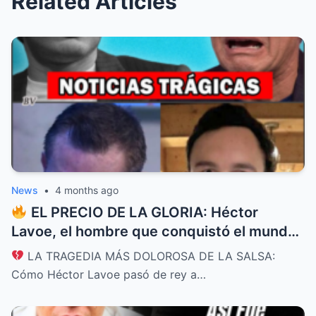
Related Articles
News
•
4 months ago
EL PRECIO DE LA GLORIA: Héctor
Lavoe, el hombre que conquistó el mundo
con su voz y lo perdió todo por las drogas
LA TRAGEDIA MÁS DOLOROSA DE LA SALSA:
y el dolor
Cómo Héctor Lavoe pasó de rey a…