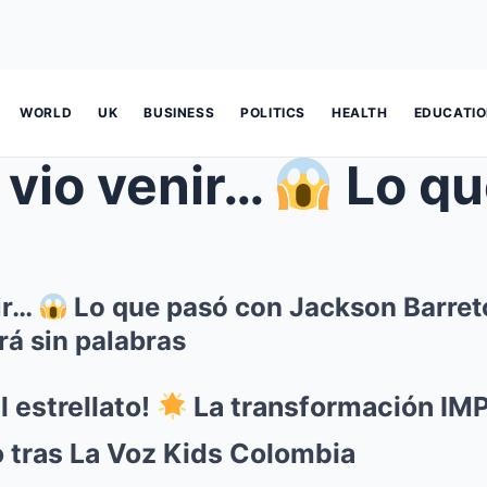
WORLD
UK
BUSINESS
POLITICS
HEALTH
EDUCATI
 vio venir…
Lo que pasó 
ir…
Lo que pasó con Jackson Barret
rá sin palabras
l estrellato!
La transformación I
 tras La Voz Kids Colombia