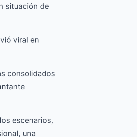
n situación de
vió viral en
tas consolidados
antante
los escenarios,
sional, una