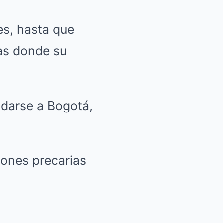
es, hasta que
as donde su
udarse a Bogotá,
iones precarias