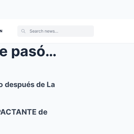
ON
con Jackso...
o después de La
MPACTANTE de