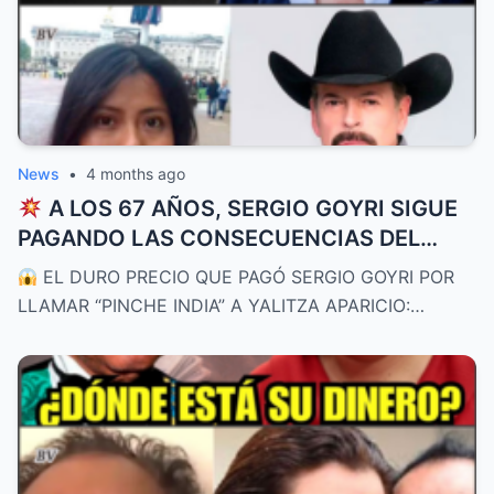
News
•
4 months ago
A LOS 67 AÑOS, SERGIO GOYRI SIGUE
PAGANDO LAS CONSECUENCIAS DEL
ESCÁNDALO CON YALITZA APARICIO:
EL DURO PRECIO QUE PAGÓ SERGIO GOYRI POR
“Perdí el cariño del público”
LLAMAR “PINCHE INDIA” A YALITZA APARICIO:…