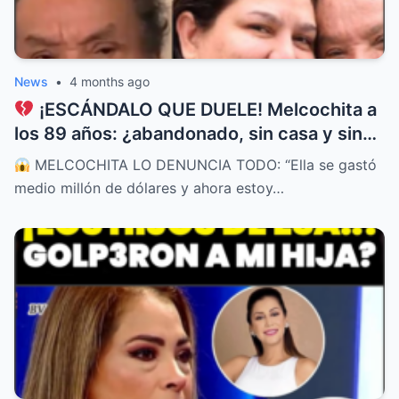
News
•
4 months ago
¡ESCÁNDALO QUE DUELE! Melcochita a
los 89 años: ¿abandonado, sin casa y sin
un sol después de entregar todo a su
MELCOCHITA LO DENUNCIA TODO: “Ella se gastó
esposa?
medio millón de dólares y ahora estoy…