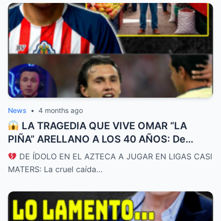
News
•
4 months ago
LA TRAGEDIA QUE VIVE OMAR “LA
PIÑA” ARELLANO A LOS 40 AÑOS: De
promesa de Chivas y futuro de la
DE ÍDOLO EN EL AZTECA A JUGAR EN LIGAS CASI
Selección a rebuscarse la vida en ligas de
MATERS: La cruel caída…
bajo perfil