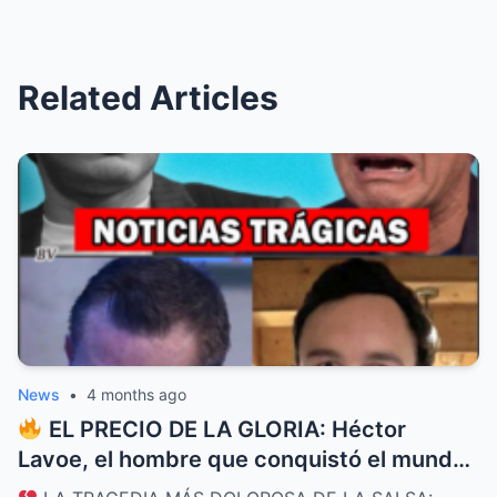
Related Articles
News
•
4 months ago
EL PRECIO DE LA GLORIA: Héctor
Lavoe, el hombre que conquistó el mundo
con su voz y lo perdió todo por las drogas