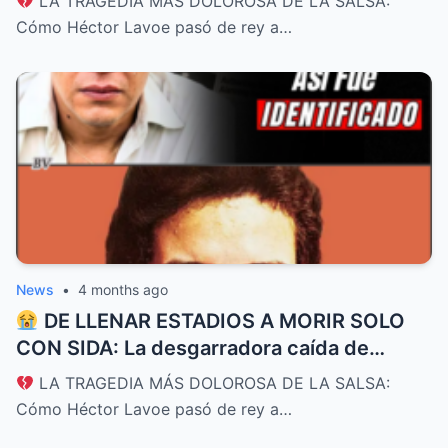
LA TRAGEDIA MÁS DOLOROSA DE LA SALSA:
y el dolor
Cómo Héctor Lavoe pasó de rey a…
News
•
4 months ago
DE LLENAR ESTADIOS A MORIR SOLO
CON SIDA: La desgarradora caída de
Héctor Lavoe, el Cantante de los
LA TRAGEDIA MÁS DOLOROSA DE LA SALSA:
Cantantes
Cómo Héctor Lavoe pasó de rey a…