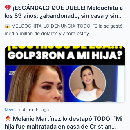
¡ESCÁNDALO QUE DUELE! Melcochita a
los 89 años: ¿abandonado, sin casa y sin
un sol después de entregar todo a su
MELCOCHITA LO DENUNCIA TODO: “Ella se gastó
esposa?
medio millón de dólares y ahora estoy…
News
•
4 months ago
Melanie Martínez lo destapó TODO: “Mi
hija fue maltratada en casa de Cristian