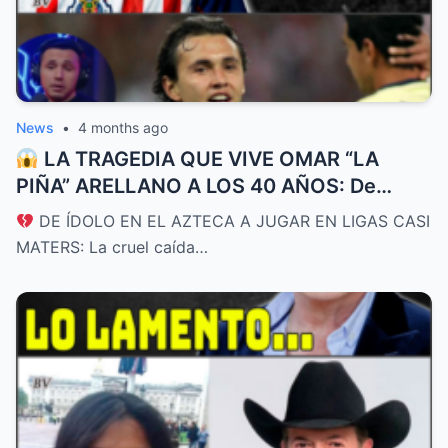
News
•
4 months ago
LA TRAGEDIA QUE VIVE OMAR “LA
PIÑA” ARELLANO A LOS 40 AÑOS: De
promesa de Chivas y futuro de la
DE ÍDOLO EN EL AZTECA A JUGAR EN LIGAS CASI
Selección a rebuscarse la vida en ligas de
MATERS: La cruel caída…
bajo perfil