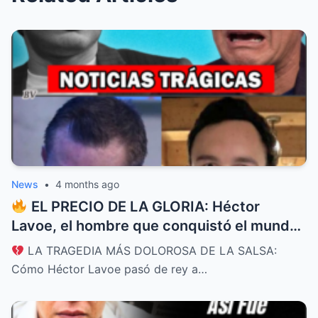
News
•
4 months ago
EL PRECIO DE LA GLORIA: Héctor
Lavoe, el hombre que conquistó el mundo
con su voz y lo perdió todo por las drogas
LA TRAGEDIA MÁS DOLOROSA DE LA SALSA:
y el dolor
Cómo Héctor Lavoe pasó de rey a…