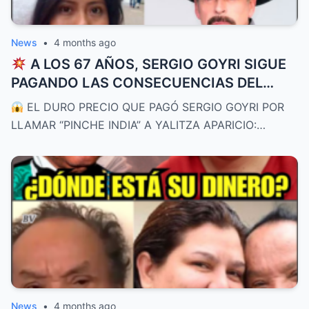
News
•
4 months ago
A LOS 67 AÑOS, SERGIO GOYRI SIGUE
PAGANDO LAS CONSECUENCIAS DEL
ESCÁNDALO CON YALITZA APARICIO:
EL DURO PRECIO QUE PAGÓ SERGIO GOYRI POR
“Perdí el cariño del público”
LLAMAR “PINCHE INDIA” A YALITZA APARICIO:…
News
•
4 months ago