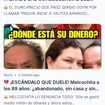
ESCÁNDALO CON YALITZA APARICIO:
EL DURO PRECIO QUE PAGÓ SERGIO GOYRI POR
“Perdí el cariño del público”
LLAMAR “PINCHE INDIA” A YALITZA APARICIO:…
News
•
4 months ago
¡ESCÁNDALO QUE DUELE! Melcochita a
los 89 años: ¿abandonado, sin casa y sin
un sol después de entregar todo a su
MELCOCHITA LO DENUNCIA TODO: “Ella se gastó
esposa?
medio millón de dólares y ahora estoy…