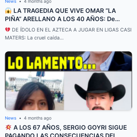
News
•
4 months ago
LA TRAGEDIA QUE VIVE OMAR “LA
PIÑA” ARELLANO A LOS 40 AÑOS: De
promesa de Chivas y futuro de la
DE ÍDOLO EN EL AZTECA A JUGAR EN LIGAS CASI
Selección a rebuscarse la vida en ligas de
MATERS: La cruel caída…
bajo perfil
News
•
4 months ago
A LOS 67 AÑOS, SERGIO GOYRI SIGUE
PAGANDO LAS CONSECUENCIAS DEL