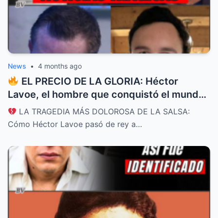
News
•
4 months ago
EL PRECIO DE LA GLORIA: Héctor
Lavoe, el hombre que conquistó el mundo
con su voz y lo perdió todo por las drogas
LA TRAGEDIA MÁS DOLOROSA DE LA SALSA:
y el dolor
Cómo Héctor Lavoe pasó de rey a…