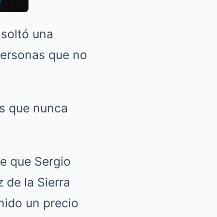
 soltó una
 personas que no
as que nunca
re que Sergio
 de la Sierra
nido un precio