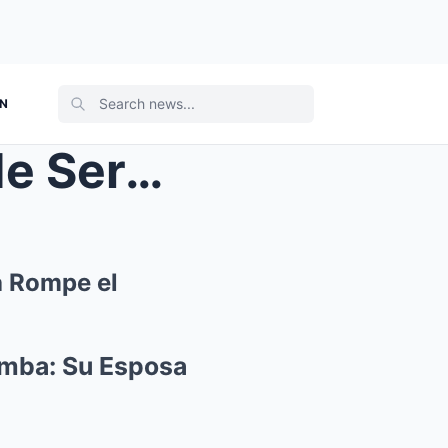
ON
 Espos...
a Rompe el
umba: Su Esposa