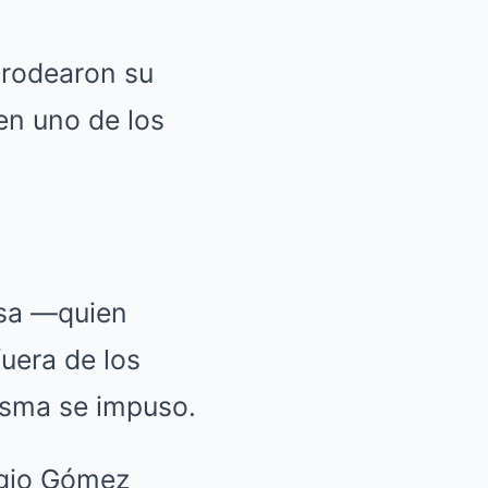
 rodearon su
 en uno de los
osa —quien
uera de los
isma se impuso.
rgio Gómez