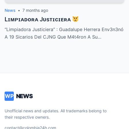
News
•
7 months ago
Lɪᴍᴘɪᴀᴅᴏʀᴀ Jᴜsᴛɪᴄɪᴇʀᴀ
“Limpiadora Justiciera” : Guadalupe Herrera Env3n3nó
A 19 Sicarios Del CJNG Que M4t4ron A Su…
NEWS
WP
Unofficial news and updates. All trademarks belong to
their respective owners.
contact@colombia24h.com