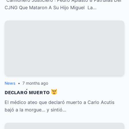
“Camionero Justiciero”: Pedro Aplastó 8 Patrullas Del
CJNG Que Mataron A Su Hijo Miguel La…
News
•
7 months ago
ᴅᴇᴄʟᴀʀᴏ́ ᴍᴜᴇʀᴛᴏ
El médico ateo que declaró muerto a Carlo Acutis
bajó a la morgue… y sintió…