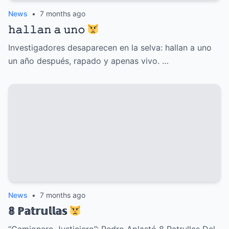
News
•
7 months ago
𝚑𝚊𝚕𝚕𝚊𝚗 𝚊 𝚞𝚗𝚘
Investigadores desaparecen en la selva: hallan a uno
un año después, rapado y apenas vivo. …
News
•
7 months ago
𝟠 ℙ𝕒𝕥𝕣𝕦𝕝𝕝𝕒𝕤