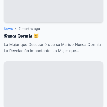
News
•
7 months ago
𝕹𝖚𝖓𝖈𝖆 𝕯𝖔𝖗𝖒𝖎́𝖆
La Mujer que Descubrió que su Marido Nunca Dormía
La Revelación Impactante: La Mujer que…