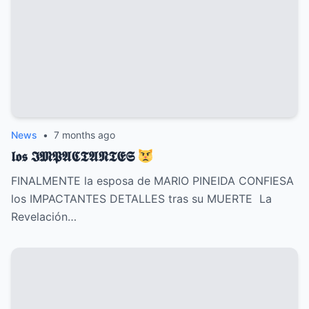
News
•
7 months ago
𝖑𝖔𝖘 𝕴𝕸𝕻𝕬𝕮𝕿𝕬𝕹𝕿𝕰𝕾
FINALMENTE la esposa de MARIO PINEIDA CONFIESA
los IMPACTANTES DETALLES tras su MUERTE La
Revelación…