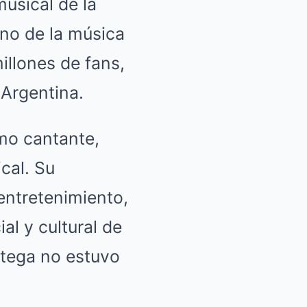
musical de la
no de la música
illones de fans,
 Argentina.
omo cantante,
cal. Su
 entretenimiento,
al y cultural de
Ortega no estuvo