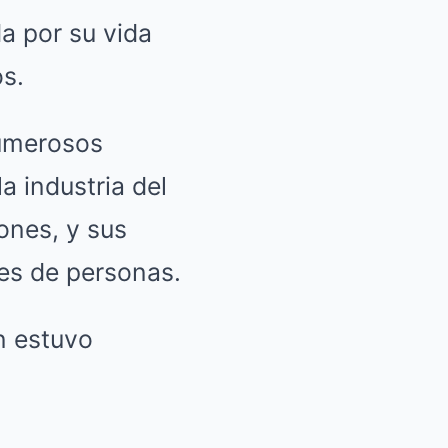
a por su vida
os.
numerosos
a industria del
ones, y sus
es de personas.
n estuvo