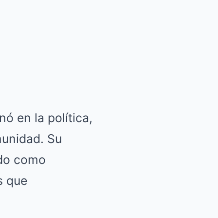
ó en la política,
munidad. Su
ido como
s que