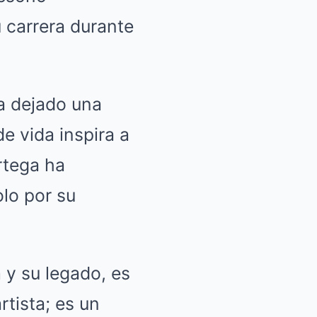
 carrera durante
ha dejado una
de vida inspira a
rtega ha
lo por su
 y su legado, es
tista; es un