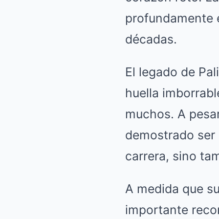
profundamente e
décadas.
El legado de Pal
huella imborrable
muchos. A pesar
demostrado ser 
carrera, sino ta
A medida que sus
importante recor