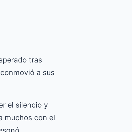
esperado tras
a conmovió a sus
r el silencio y
a muchos con el
resonó