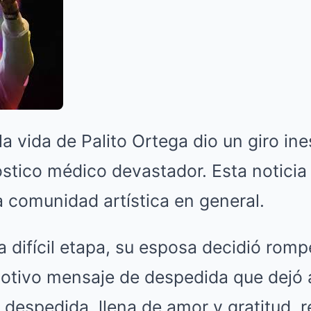
a vida de Palito Ortega dio un giro in
óstico médico devastador. Esta notici
a comunidad artística en general.
 difícil etapa, su esposa decidió rompe
otivo mensaje de despedida que dejó 
 despedida, llena de amor y gratitud, 