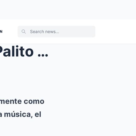
ON
La Vida y El Triste Final de Palito Ortega
armente como
a música, el