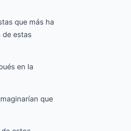
istas que más ha
s de estas
pués en la
imaginarían que