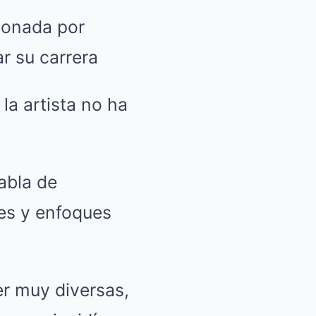
cionada por
r su carrera
la artista no ha
abla de
les y enfoques
r muy diversas,