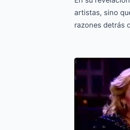
En su revelació
artistas, sino q
razones detrás 