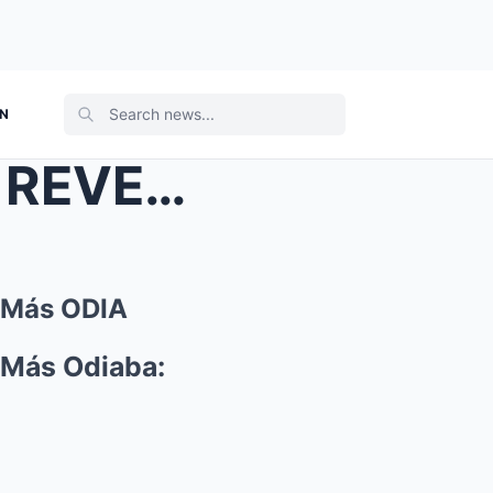
ON
A los 61 Años, Rocío Dúrcal REVELA a los Artistas ...
e Más ODIA
 Más Odiaba: