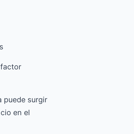
s
factor
a puede surgir
cio en el