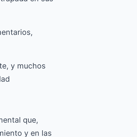
mentarios,
te, y muchos
dad
mental que,
iento y en las