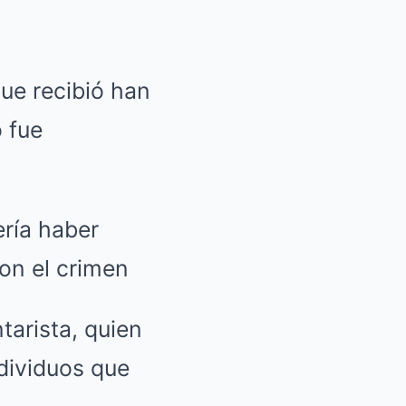
que recibió han
 fue
ería haber
on el crimen
tarista, quien
ndividuos que