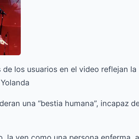
de los usuarios en el video reflejan la
 Yolanda
deran una “bestia humana”, incapaz d
o, la ven como una persona enferma, 