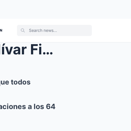
ON
A los 64 años, Yolanda Saldívar Finalmente admite ...
que todos
aciones a los 64