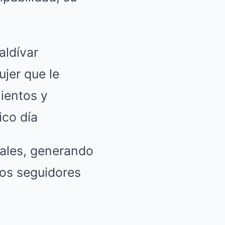
aldívar
jer que le
ientos y
ico día
iales, generando
los seguidores