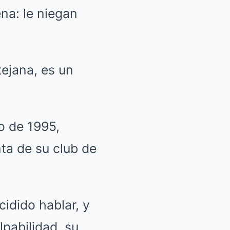
tejana, es un
o de 1995,
ta de su club de
idido hablar, y
pabilidad, su