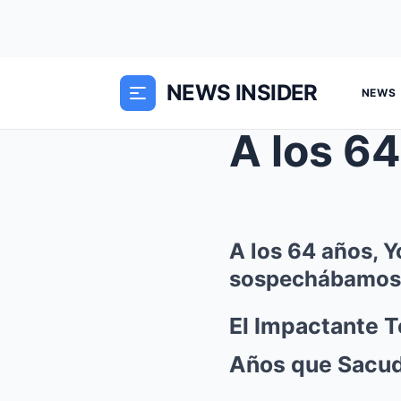
NEWS INSIDER
NEWS
A los 64 años, Y
sospechábamos
El Impactante T
Años que Sacud