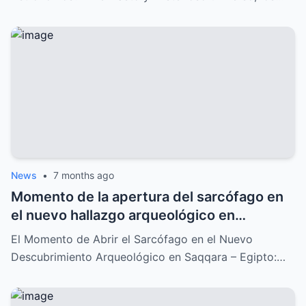
News
•
7 months ago
Momento de la apertura del sarcófago en
el nuevo hallazgo arqueológico en
Saqqara: Un descubrimiento
El Momento de Abrir el Sarcófago en el Nuevo
impresionante que lo cambia todo
Descubrimiento Arqueológico en Saqqara – Egipto:…