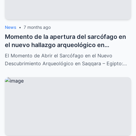
News
•
7 months ago
Momento de la apertura del sarcófago en
el nuevo hallazgo arqueológico en
Saqqara: Un descubrimiento
El Momento de Abrir el Sarcófago en el Nuevo
impresionante que lo cambia todo
Descubrimiento Arqueológico en Saqqara – Egipto:…