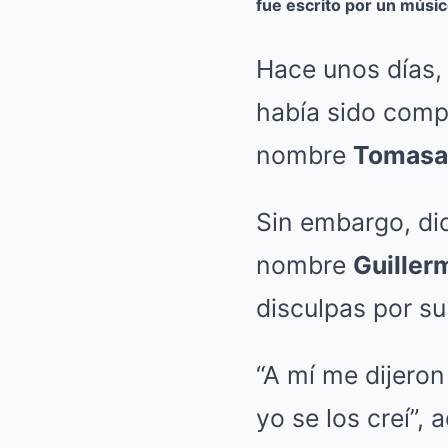
fue escrito por un mús
Hace unos días
había sido com
nombre
Tomasa
Sin embargo, di
nombre
Guiller
disculpas por su 
“A mí me dijeron
yo se los creí”,