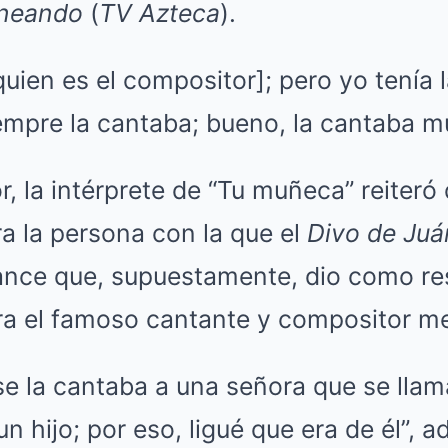
neando
(
TV Azteca
).
quien es el compositor]; pero yo tenía 
mpre la cantaba; bueno, la cantaba m
or, la intérprete de “Tu muñeca” reiter
ra la persona con la que el
Divo de Juá
nce que, supuestamente, dio como re
a el famoso cantante y compositor m
se la cantaba a una señora que se lla
n hijo; por eso, ligué que era de él”, ad