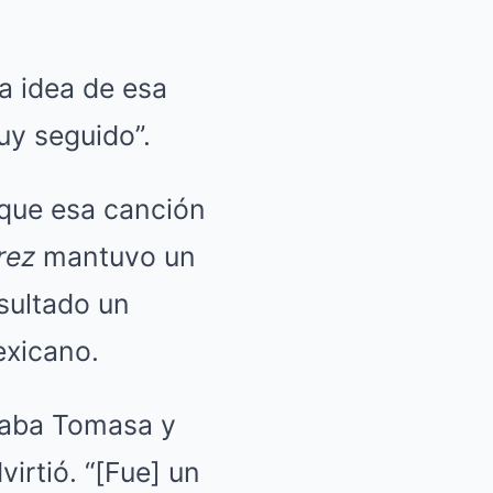
la idea de esa
uy seguido”.
ó que esa canción
rez
mantuvo un
sultado un
exicano.
maba Tomasa y
virtió. “[Fue] un