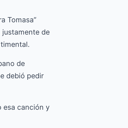
gra Tomasa”
, justamente de
timental.
ubano de
te debió pedir
o esa canción y