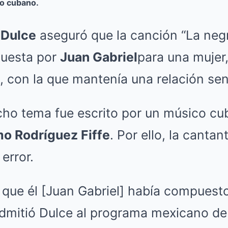
ico cubano.
,
Dulce
aseguró que la canción “La ne
puesta por
Juan Gabriel
para una mujer
, con la que mantenía una relación sen
cho tema fue escrito por un músico c
mo Rodríguez Fiffe
. Por ello, la cantan
error.
 que él [Juan Gabriel] había compuest
 admitió Dulce al programa mexicano de