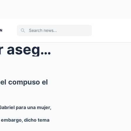
ON
Dulce se disculpa por haber asegurado que Juan Gab...
iel compuso el
abriel para una mujer,
n embargo, dicho tema