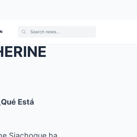
ON
HERINE
¿Qué Está
ine Siachoque ha