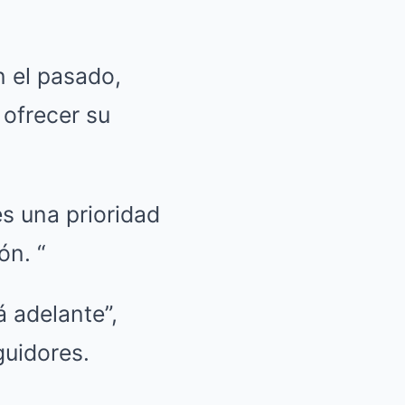
n el pasado,
 ofrecer su
es una prioridad
ón. “
á adelante”,
guidores.