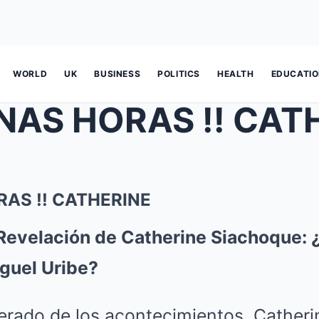
WORLD
UK
BUSINESS
POLITICS
HEALTH
EDUCATI
NAS HORAS !! CAT
AS !! CATHERINE
Revelación de Catherine Siachoque: 
guel Uribe?
perado de los acontecimientos, Cather