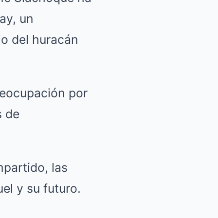
bay, un
jo del huracán
reocupación por
s de
partido, las
el y su futuro.