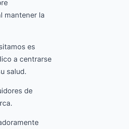
bre
l mantener la
.
sitamos es
lico a centrarse
u salud.
uidores de
rca.
madoramente