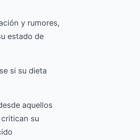
lación y rumores,
su estado de
 si su dieta
desde aquellos
critican su
cido