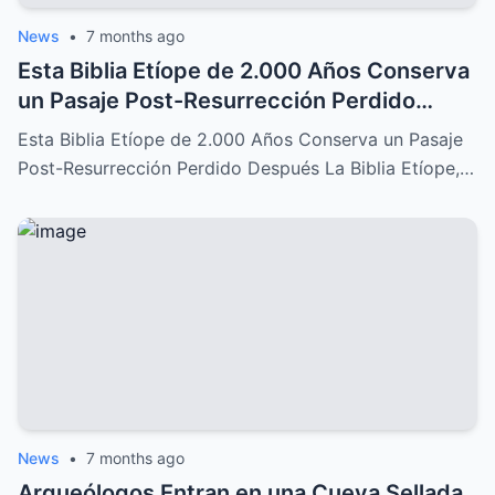
News
•
7 months ago
Esta Biblia Etíope de 2.000 Años Conserva
un Pasaje Post-Resurrección Perdido
Después: Un Descubrimiento Increíble
Esta Biblia Etíope de 2.000 Años Conserva un Pasaje
Post-Resurrección Perdido Después La Biblia Etíope,…
News
•
7 months ago
Arqueólogos Entran en una Cueva Sellada