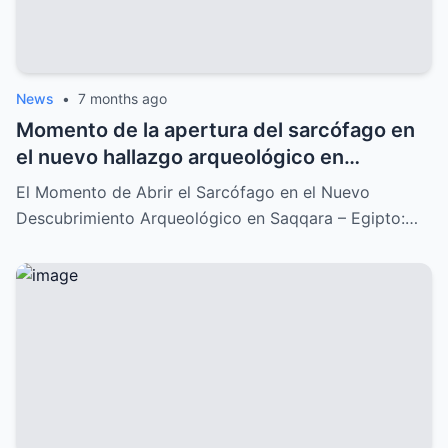
News
•
7 months ago
Momento de la apertura del sarcófago en
el nuevo hallazgo arqueológico en
Saqqara: Un descubrimiento
El Momento de Abrir el Sarcófago en el Nuevo
impresionante que lo cambia todo
Descubrimiento Arqueológico en Saqqara – Egipto:…