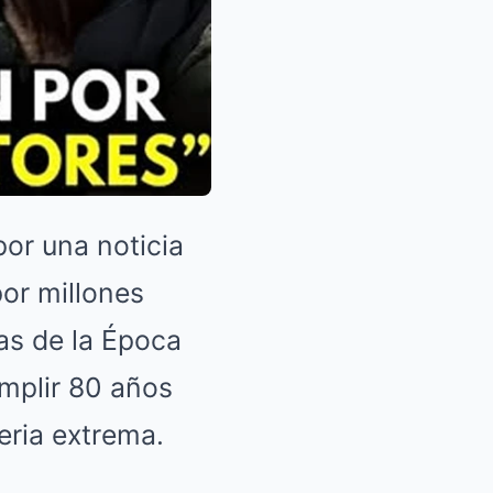
or una noticia
por millones
as de la Época
umplir 80 años
eria extrema.