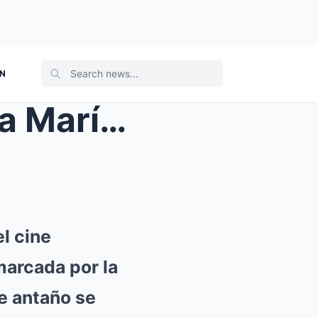
ON
Impactante revelación: Rosa María Vázquez, ícono
l cine
marcada por la
e antaño se