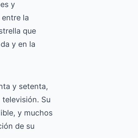
tes y
 entre la
trella que
da y en la
nta y setenta,
televisión. Su
dible, y muchos
ción de su