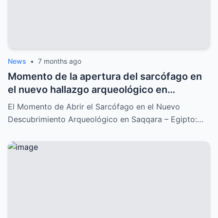
News
•
7 months ago
Momento de la apertura del sarcófago en
el nuevo hallazgo arqueológico en
Saqqara: Un descubrimiento
El Momento de Abrir el Sarcófago en el Nuevo
impresionante que lo cambia todo
Descubrimiento Arqueológico en Saqqara – Egipto:…