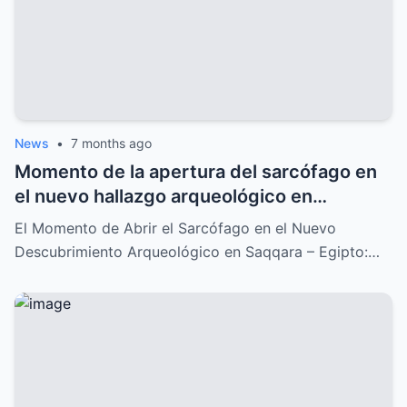
News
•
7 months ago
Momento de la apertura del sarcófago en
el nuevo hallazgo arqueológico en
Saqqara: Un descubrimiento
El Momento de Abrir el Sarcófago en el Nuevo
impresionante que lo cambia todo
Descubrimiento Arqueológico en Saqqara – Egipto:…