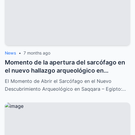
News
•
7 months ago
Momento de la apertura del sarcófago en
el nuevo hallazgo arqueológico en
Saqqara: Un descubrimiento
El Momento de Abrir el Sarcófago en el Nuevo
impresionante que lo cambia todo
Descubrimiento Arqueológico en Saqqara – Egipto:…