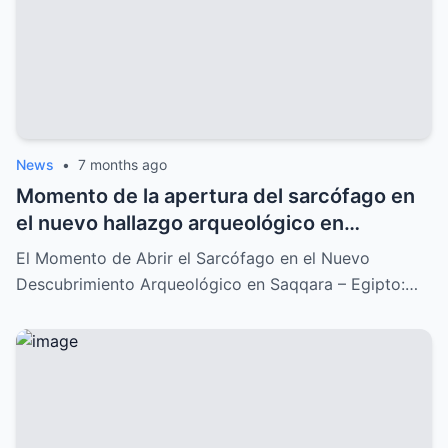
News
•
7 months ago
Momento de la apertura del sarcófago en
el nuevo hallazgo arqueológico en
Saqqara: Un descubrimiento
El Momento de Abrir el Sarcófago en el Nuevo
impresionante que lo cambia todo
Descubrimiento Arqueológico en Saqqara – Egipto:…