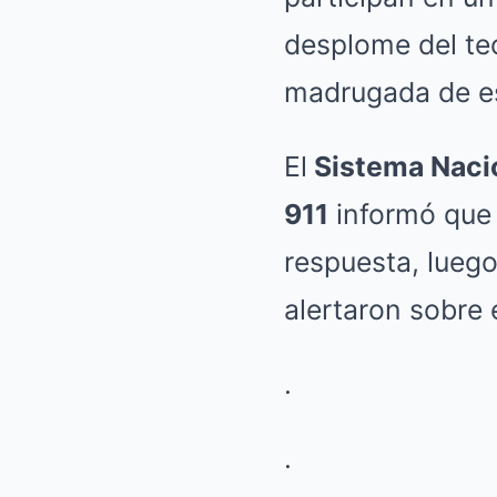
desplome del tec
madrugada de es
El
Sistema Nacio
911
informó que 
respuesta, lueg
alertaron sobre 
.
.