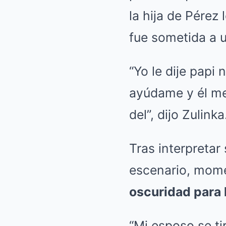
la hija de Pérez
fue sometida a 
“Yo le dije papi
ayúdame y él me
del”, dijo Zulinka
Tras interpretar 
escenario, mom
oscuridad para 
“Mi esposo se ti