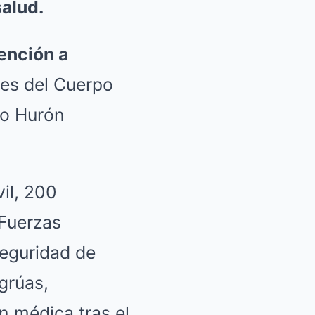
salud.
ención a
es del Cuerpo
po Hurón
il, 200
 Fuerzas
Seguridad de
grúas,
n médica tras el