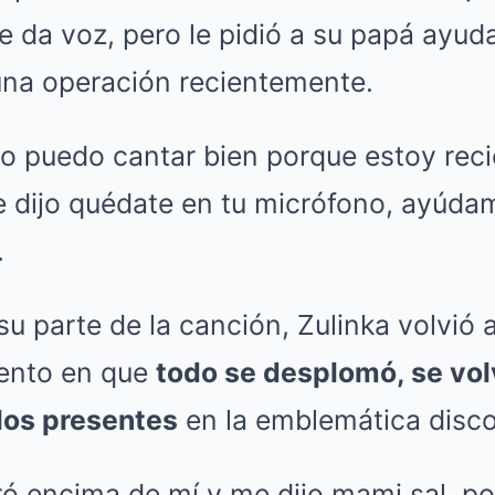
 le da voz, pero le pidió a su papá ayud
una operación recientemente.
 no puedo cantar bien porque estoy rec
 dijo quédate en tu micrófono, ayúdam
.
su parte de la canción, Zulinka volvió a
ento en que
todo se desplomó, se vol
los presentes
en la emblemática disco
ró encima de mí y me dijo mami sal, po