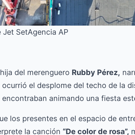
 Jet Set
Agencia AP
 hija del merenguero
Rubby Pérez,
nar
 ocurrió el desplome del techo de la 
 encontraban animando una fiesta este
ue los presentes en el espacio de ent
erprete la canción
“De color de rosa”,
m