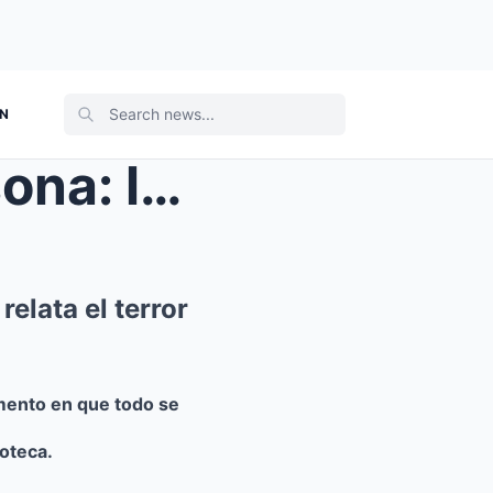
ON
Testimonio en primera persona: la hija de Rubby Pé...
elata el terror
omento en que todo se
oteca.