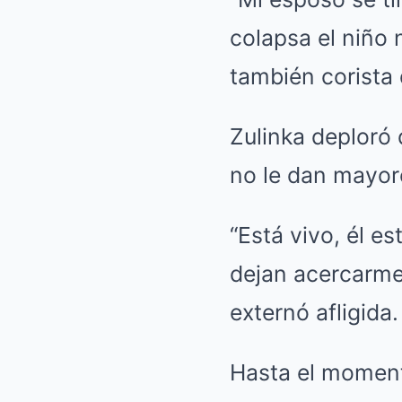
colapsa el niño 
también corista 
Zulinka deploró 
no le dan mayore
“Está vivo, él e
dejan acercarme
externó afligida.
Hasta el moment