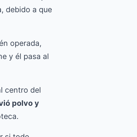
a, debido a que
ién operada,
e y él pasa al
l centro del
vió polvo y
teca.
r si todo