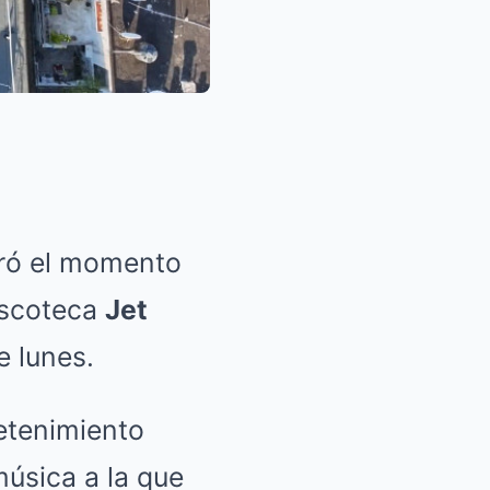
ró el momento
discoteca
Jet
 lunes.
retenimiento
úsica a la que