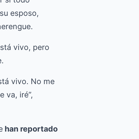
 su esposo,
merengue.
stá vivo, pero
e.
stá vivo. No me
va, iré”,
e
han reportado