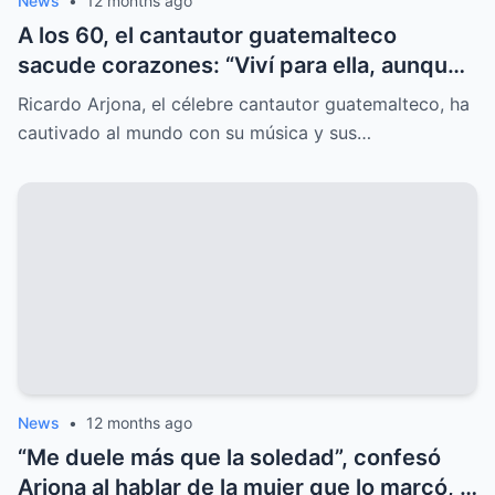
News
•
12 months ago
A los 60, el cantautor guatemalteco
sacude corazones: “Viví para ella, aunque
el mundo nunca lo supo”, y el misterio
Ricardo Arjona, el célebre cantautor guatemalteco, ha
sorprende.
cautivado al mundo con su música y sus…
News
•
12 months ago
“Me duele más que la soledad”, confesó
Arjona al hablar de la mujer que lo marcó, y