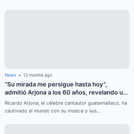
News
•
12 months ago
“Su mirada me persigue hasta hoy”,
admitió Arjona a los 60 años, revelando un
amor oculto que lo marcó para siempre.
Ricardo Arjona, el célebre cantautor guatemalteco, ha
cautivado al mundo con su música y sus…