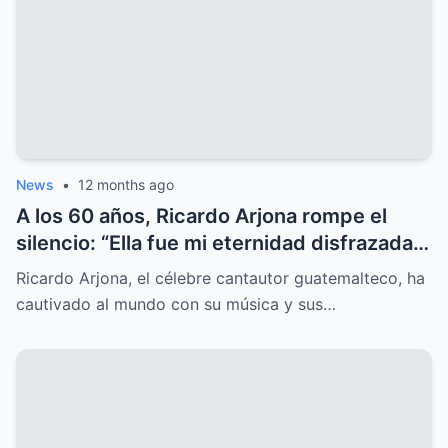
News
•
12 months ago
A los 60 años, Ricardo Arjona rompe el
silencio: “Ella fue mi eternidad disfrazada
de un adiós”, una revelación que nadie
Ricardo Arjona, el célebre cantautor guatemalteco, ha
esperaba.
cautivado al mundo con su música y sus…