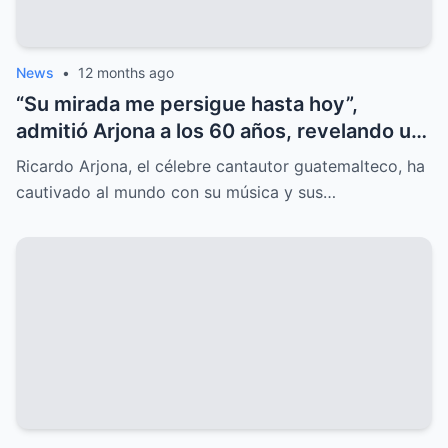
News
•
12 months ago
“Su mirada me persigue hasta hoy”,
admitió Arjona a los 60 años, revelando un
amor oculto que lo marcó para siempre.
Ricardo Arjona, el célebre cantautor guatemalteco, ha
cautivado al mundo con su música y sus…