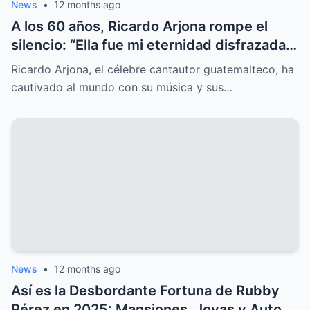
News
•
12 months ago
A los 60 años, Ricardo Arjona rompe el
silencio: “Ella fue mi eternidad disfrazada
de un adiós”, una revelación que nadie
Ricardo Arjona, el célebre cantautor guatemalteco, ha
esperaba.
cautivado al mundo con su música y sus…
News
•
12 months ago
Así es la Desbordante Fortuna de Rubby
Pérez en 2025: Mansiones, Joyas y Autos