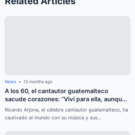
Related Articles
News
•
12 months ago
A los 60, el cantautor guatemalteco
sacude corazones: “Viví para ella, aunque
el mundo nunca lo supo”, y el misterio
Ricardo Arjona, el célebre cantautor guatemalteco, ha
sorprende.
cautivado al mundo con su música y sus…